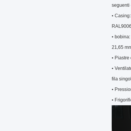
seguenti 
• Casing:
RAL9006).
• bobina:
21,65 mm,
• Piastre
• Ventila
fila singo
• Pressio
• Frigori