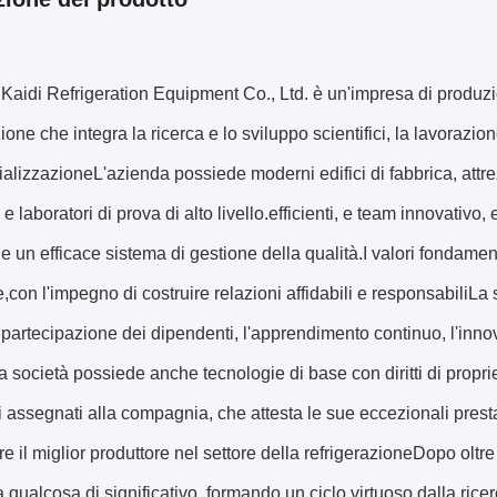
Kaidi Refrigeration Equipment Co., Ltd. è un'impresa di produz
zione che integra la ricerca e lo sviluppo scientifici, la lavorazi
lizzazioneL'azienda possiede moderni edifici di fabbrica, attre
e laboratori di prova di alto livello.efficienti, e team innovativo,
 un efficace sistema di gestione della qualità.I valori fondamenta
ne,con l'impegno di costruire relazioni affidabili e responsabiliL
la partecipazione dei dipendenti, l'apprendimento continuo, l'in
a società possiede anche tecnologie di base con diritti di proprie
i assegnati alla compagnia, che attesta le sue eccezionali prest
re il miglior produttore nel settore della refrigerazioneDopo oltr
a qualcosa di significativo, formando un ciclo virtuoso dalla ricer