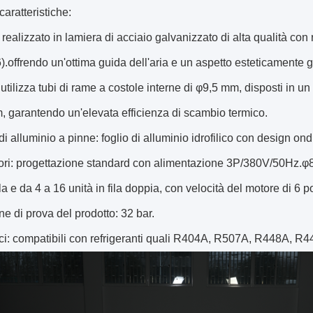
caratteristiche:
 realizzato in lamiera di acciaio galvanizzato di alta qualità con
offrendo un'ottima guida dell'aria e un aspetto esteticamente 
 utilizza tubi di rame a costole interne di φ9,5 mm, disposti in u
 garantendo un'elevata efficienza di scambio termico.
 di alluminio a pinne: foglio di alluminio idrofilico con design on
tori: progettazione standard con alimentazione 3P/380V/50Hz.φ80
la e da 4 a 16 unità in fila doppia, con velocità del motore di 6 po
ne di prova del prodotto: 32 bar.
fici: compatibili con refrigeranti quali R404A, R507A, R448A, 