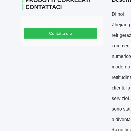
PRODOTTI CORRELATI
CONTATTACI
Di noi
Zhejiang 
Contatta ora
refrigera
commercia
numerico 
moderno e
rettitudi
clienti, 
servizioL
sono stat
a diventa
da nulla 