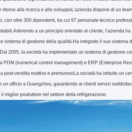
 ritorno alla ricerca e allo sviluppoL'azienda dispone di un team
o, con oltre 300 dipendenti, tra cui 97 personale tecnico profess
 stabili.Aderendo a un principio orientato al cliente, l'azienda 
ce sistema di gestione della qualità.Ha integrato il suo sistema di
Dal 2005, la società ha implementato un sistema di gestione c
ia PDM (numerical control management) e ERP (Enterprise Resou
a post-vendita reattivo e premurosoLa società ha istituito un cen
 un ufficio a Guangzhou, garantendo ai clienti servizi soddisfacen
il miglior produttore nel settore della refrigerazione.