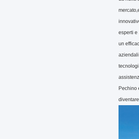
mercato,e
innovativ
esperti e
un effica
aziendali
tecnolog
assistenz
Pechino e
diventare 