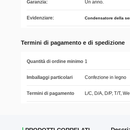
Garanzia:
Un anno.
Evidenziare:
Condensatore della se
Termini di pagamento e di spedizione
Quantità di ordine minimo
1
Imballaggi particolari
Confezione in legno
Termini di pagamento
L/C, D/A, D/P, T/T, 
Descri