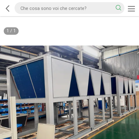
1
/
1