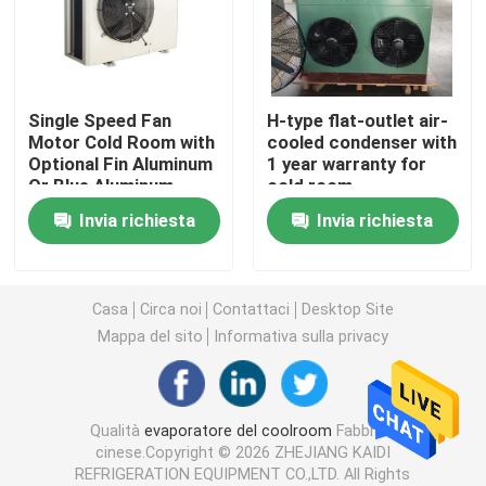
dispositivo di raffreddamento di aria della cella frigori
Single Speed Fan
H-type flat-outlet air-
Condensatore della cella frigorifera
Motor Cold Room with
cooled condenser with
Optional Fin Aluminum
1 year warranty for
Or Blue Aluminum
cold room
Attrezzatura di refrigerazione della cella frigorifera
applications
Invia richiesta
Invia richiesta
Unità di condensazione della cella frigorifera
Casa
Circa noi
Contattaci
Desktop Site
Unità di condensazione raffreddata ad acqua
Mappa del sito
Informativa sulla privacy
Unità di condensazione del compressore
Qualità
evaporatore del coolroom
Fabbrica
cinese.Copyright © 2026 ZHEJIANG KAIDI
Condensatore raffreddato ad acqua
REFRIGERATION EQUIPMENT CO.,LTD. All Rights