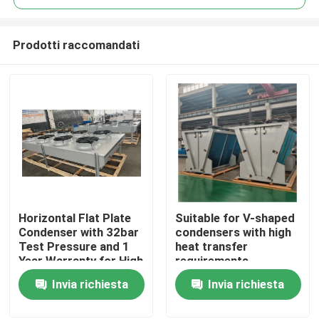
Prodotti raccomandati
Horizontal Flat Plate
Suitable for V-shaped
Casa.
Condenser with 32bar
condensers with high
Test Pressure and 1
heat transfer
Year Warranty for High
requirements,
Prodotti
Heat Exchange
equipped with
Invia richiesta
Invia richiesta
Efficiency
3P/380V/50Hz power
supply, meeting the
Chi Siamo
needs of refrigerants