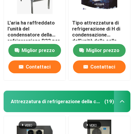
L'aria ha raffreddato
Tipo attrezzatura di
l'unità del
refrigerazione di H di
condensatore della
condensazione
refrigerazione R22 per
dell'unità della cella
la serie di Coolroom CP
frigorifera di
Miglior prezzo
Miglior prezzo
R507/R404A
Monoblock
Contattaci
Contattaci
Attrezzatura di refrigerazione della cella frigorifera
(19)