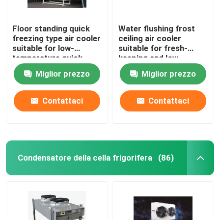
Floor standing quick
Water flushing frost
freezing type air cooler
ceiling air cooler
suitable for low-
suitable for fresh-
temperature quick
keeping and low-
freezing cold storage,
temperature
Miglior prezzo
Miglior prezzo
compatible with
refrigeration
R404A/R507/R22
warehouses,
refrigerants,
compatible with
Contattaci
Contattaci
supporting 220V/380V
refrigerants such as
voltage
R404A/R507/R22, and
supports 220V/380V
voltage
Condensatore della cella frigorifera
(86)