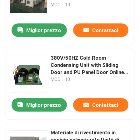
OEM Consumo energetico di 2,5
MOQ：10
kW
Visita alla fabbrica
Miglior prezzo
Contattaci
Controllo della qualità
Contattaci
380V/50HZ Cold Room
Condensing Unit with Sliding
Door and PU Panel Door Online
Notizie
Support After Service
MOQ：10
Casi
Miglior prezzo
Contattaci
Chiedi un preventivo
Materiale di rivestimento in
evaporatore del coolroom
acciaio galvanizzato Unità di