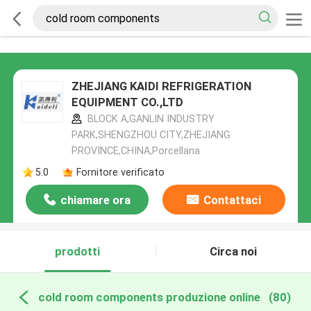
ZHEJIANG KAIDI REFRIGERATION
EQUIPMENT CO.,LTD
BLOCK A,GANLIN INDUSTRY
PARK,SHENGZHOU CITY,ZHEJIANG
PROVINCE,CHINA,Porcellana
5.0
Fornitore verificato
chiamare ora
Contattaci
prodotti
Circa noi
cold room components produzione online
(80)