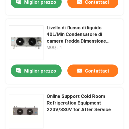
Miglior prezzo
Contattaci
Livello di flusso di liquido
40L/Min Condensatore di
camera fredda Dimensione
350x140mm Fin Opzionale di
MOQ：1
alluminio o blu di alluminio Fin
Materiale Aluminun
Miglior prezzo
Contattaci
Online Support Cold Room
Refrigeration Equipment
220V/380V for After Service