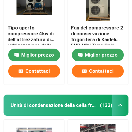
Tipo aperto
Fan del compressore 2
compressore 4kw di
di conservazione
dell'attrezzatura di
frigorifera di Kaideli
refrigerazione della
5HP Mini Type Cold
cella frigorifera
Room Equipment
Miglior prezzo
Miglior prezzo
Contattaci
Contattaci
Unità di condensazione della cella frigorifera
(133)