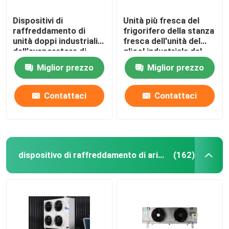
Dispositivi di
Unità più fresca del
raffreddamento di
frigorifero della stanza
unità doppi industriali
fresca dell'unità del
dell'evaporatore di
glicol industriale del
Coolroom del
refrigerante di Kaideli
Miglior prezzo
Miglior prezzo
congelatore di scarico
per il soffitto
di Kaideli
Contattaci
Contattaci
dispositivo di raffreddamento di aria della cella frigorifera
(162)