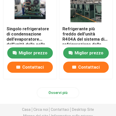
Singolo refrigeratore
Refrigerante più
di condensazione
freddo dell'unità
dell'evaporatore
R404A del sistema di
dell'unità della cella
refrigerazione della
frigorifera di
cella frigorifera del CE
Miglior prezzo
Miglior prezzo
temperatura di Kaideli
di Kaideli
Contattaci
Contattaci
Osservi più
Casa
Circa noi
Contattaci
Desktop Site
Mappa del sito
Informativa sulla privacy