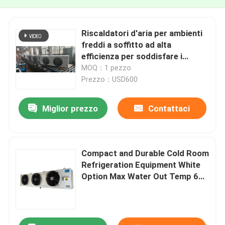
Riscaldatori d'aria per ambienti
freddi a soffitto ad alta
efficienza per soddisfare i
requisiti di stoccaggio dei
MOQ：1 pezzo
magazzini di materiali da
Prezzo：USD600
costruzione
Miglior prezzo
Contattaci
Compact and Durable Cold Room
Refrigeration Equipment White
Option Max Water Out Temp 60
Degree