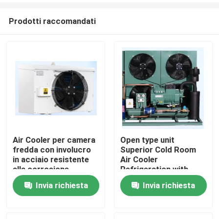
Prodotti raccomandati
Air Cooler per camera
Open type unit
fredda con involucro
Superior Cold Room
Casa.
in acciaio resistente
Air Cooler
alla corrosione,
Refrigeration with
vassoio per acqua a
Bitzer Compressor
Invia richiesta
Invia richiesta
Prodotti
doppio strato e tubo
Comprehensive
di scambio termico
Product Line for Wide
per prestazioni di
Range of Applications
Chi Siamo
raffreddamento
Components