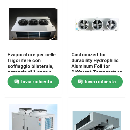
Visita alla fabbrica
Controllo della qualità
Contattaci
Evaporatore per celle
Customized for
frigorifere con
durability Hydrophilic
soffiaggio bilaterale,
Aluminum Foil for
Notizie
garanzia di 1 anno e
Different Temperature
supporto online
and Humidity
Invia richiesta
Invia richiesta
Requirements in Cold
Room Condensing Unit
Casi
Chiedi un preventivo
evaporatore del coolroom