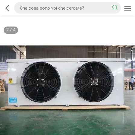
2
/
4